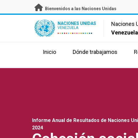
Skip
Bienvenidos a las Naciones Unidas
to
main
UN Logo
Naciones 
NACIONES UNIDAS
content
VENEZUELA
Venezuel
Inicio
Dónde trabajamos
R
Informe Anual de Resultados de Naciones Un
2024