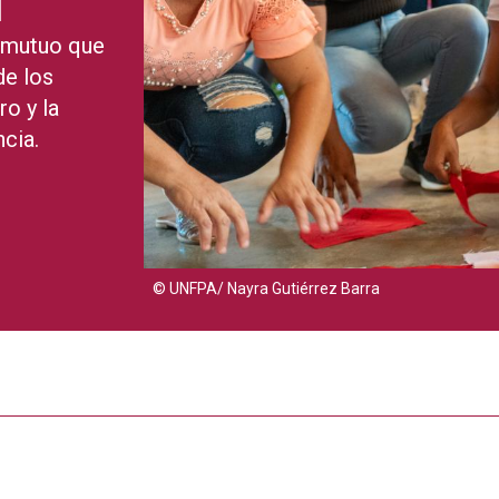
l
o mutuo que
de los
o y la
cia.
© UNFPA/ Nayra Gutiérrez Barra