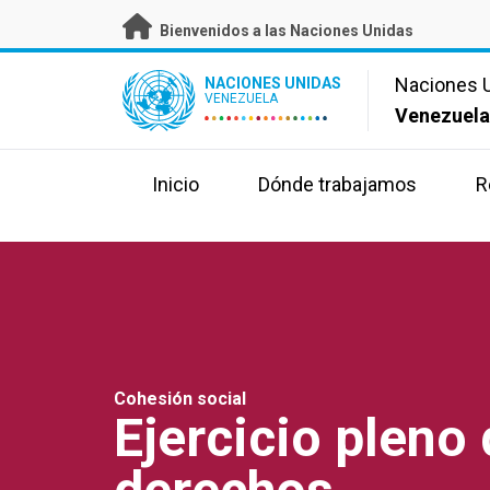
Skip
Bienvenidos a las Naciones Unidas
to
main
UN Logo
Naciones 
NACIONES UNIDAS
content
VENEZUELA
Venezuel
Inicio
Dónde trabajamos
R
Cohesión social
Ejercicio pleno