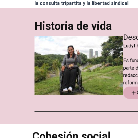
la consulta tripartita y la libertad sindical
.
Historia de vida
Desd
Ludyt 
Es fun
parte d
redacc
reform
Cohesión social