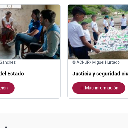
 Sánchez
© ACNUR/ Miguel Hurtado
del Estado
Justicia y seguridad c
ción
Más información