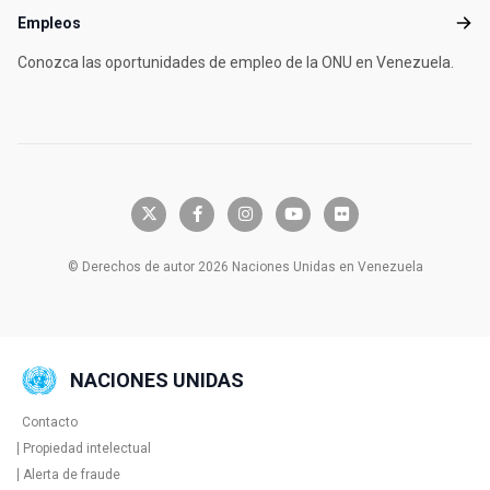
Empleos
Empl
Conozca las oportunidades de empleo de la ONU en Venezuela.
x-twitter
facebook-f
instagram
youtube
flickr
© Derechos de autor 2026 Naciones Unidas en Venezuela
NACIONES UNIDAS
Contacto
Global U.N. menu
Propiedad intelectual
Alerta de fraude