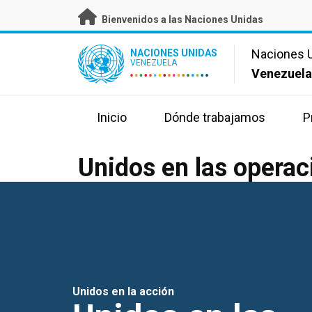
Skip
Bienvenidos a las Naciones Unidas
to
main
UN Logo
Naciones 
NACIONES UNIDAS
content
VENEZUELA
Venezuel
Inicio
Dónde trabajamos
P
Unidos en las operac
Unidos en la acción