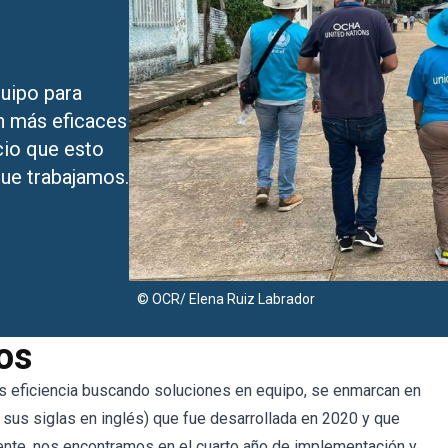
uipo para
n más eficaces
cio que esto
que trabajamos.
© OCR/ Elena Ruiz Labrador
os
s eficiencia buscando soluciones en equipo, se enmarcan en
 sus siglas en inglés) que fue desarrollada en 2020 y que
te, nos encontramos en el cuarto año de implementación y